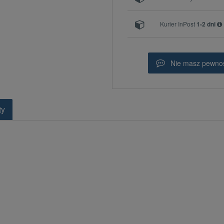
Kurier InPost
1-2 dni
Nie masz pewnoś
ty