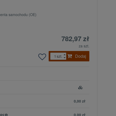
ucenta samochodu (OE)
782,97 zł
za szt.
Dodaj
szt.
0,00 zł
0,00 zł
dni