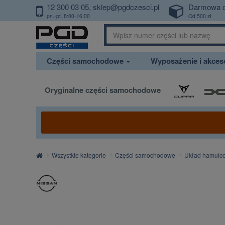
12 300 03 05
sklep@pgdczesci.pl
Darmowa 
PrzejdzDoTresci
pn.-pt. 8:00-16:00
Od 500 zł
Części samochodowe
Wyposażenie i akce
Oryginalne części samochodowe
Strona
Wszystkie kategorie
Części samochodowe
Układ hamulc
główna