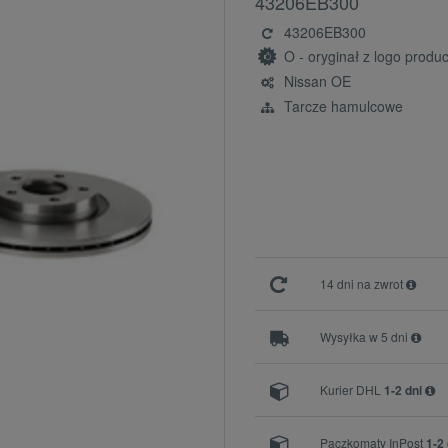
43206EB300
43206EB300
O - oryginał z logo prod
Nissan OE
Tarcze hamulcowe
14 dni na zwrot
Wysyłka w 5 dni
Kurier DHL
1-2 dni
Paczkomaty InPost
1-2 