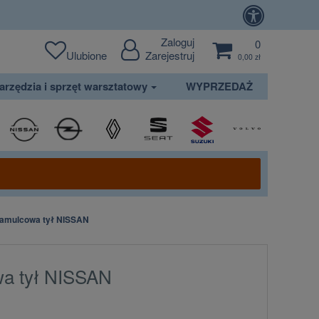
Zaloguj
0
Ulubione
Zarejestruj
0,00 zł
arzędzia i sprzęt warsztatowy
WYPRZEDAŻ
amulcowa tył NISSAN
wa tył NISSAN