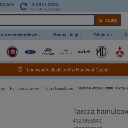
dostawa
14 dni na zwrot
Bez podania przyczyny
Szukaj
soria samochodowe
Opony i felgi
Chemia
N
Logowanie dla klientów Hurtowni Części
NISSAN 43206EB300 Tarcza h
owy
Hamulce tarczowe
Tarcze hamulcowe
Tarcza hamulco
43206EB300