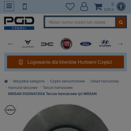
0
PrzejdzDoTresci
0,00 zł
Logowanie dla klientów Hurtowni Części
Strona
Wszystkie kategorie
Części samochodowe
Układ hamulcowy
główna
Hamulce tarczowe
Tarcze hamulcowe
NISSAN D32064CE0A Tarcza hamulcowa tył NISSAN