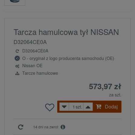
Tarcza hamulcowa tył NISSAN
D32064CE0A
D32064CE0A
O - oryginał z logo producenta samochodu (OE)
Nissan OE
Tarcze hamulcowe
573,97 zł
za szt.
Dodaj
szt.
14 dni na zwrot