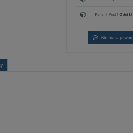
Kurier InPost
1-2 dni
Nie masz pewnoś
ty