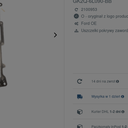
GK2Q-6L090-BB
2100953
O - oryginał z logo prod
Ford OE
Uszczelki pokrywy zawor
14 dni na zwrot
Wysyłka w 1 dzień
Kurier DHL
1-2 dni
Paczkomaty InPost
1-2 