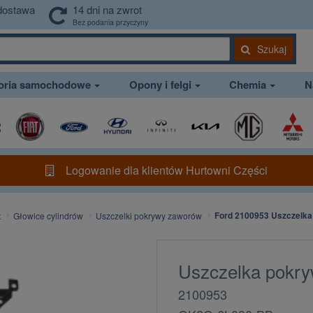
dostawa
14 dni na zwrot
Bez podania przyczyny
Szukaj
soria samochodowe
Opony i felgi
Chemia
N
Logowanie dla klientów Hurtowni Części
Ford 2100953 Uszczelk
t
Głowice cylindrów
Uszczelki pokrywy zaworów
Uszczelka pokr
2100953