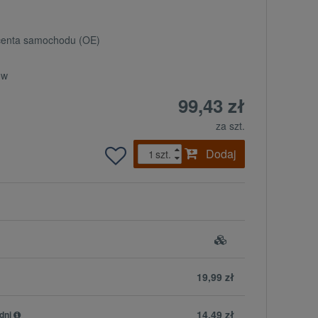
ucenta samochodu (OE)
ów
99,43 zł
za szt.
Dodaj
szt.
19,99 zł
14,49 zł
dni