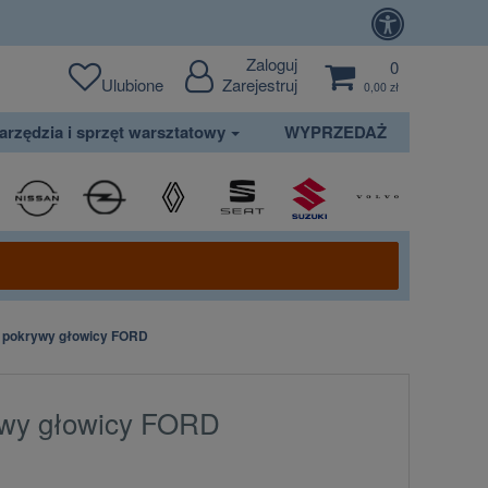
Zaloguj
0
Ulubione
Zarejestruj
0,00 zł
arzędzia i sprzęt warsztatowy
WYPRZEDAŻ
a pokrywy głowicy FORD
ywy głowicy FORD