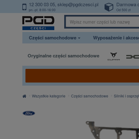
12 300 03 05
sklep@pgdczesci.pl
Darmowa 
PrzejdzDoTresci
pn.-pt. 8:00-16:00
Od 500 zł
Części samochodowe
Wyposażenie i akce
Oryginalne części samochodowe
Strona
Wszystkie kategorie
Części samochodowe
Silniki i osprzę
główna