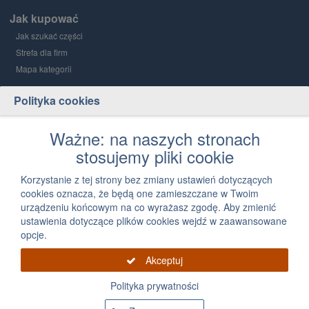
Jak kupować
Jak szukać części
Strefa dla firm
Mapa kategorii
Polityka cookies
Grupa PGD i Holding 1
O grupie
Ważne: na naszych stronach
stosujemy pliki cookie
Kontakt
12 300 03 05
Korzystanie z tej strony bez zmiany ustawień dotyczących
cookies oznacza, że będą one zamieszczane w Twoim
Napisz, jak możemy Ci pomóc
urządzeniu końcowym na co wyrażasz zgodę. Aby zmienić
ustawienia dotyczące plików cookies wejdź w zaawansowane
opcje.
Akceptuj
Polityka prywatności
Grupa PGD 2026 Wszystkie prawa zastrzeżone, powielanie informacji zawartych na
tej stronie zabronione