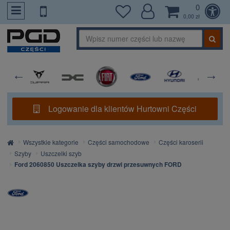
0
PrzejdzDoTresci
0,00 zł
Logowanie dla klientów Hurtowni Części
Strona
Wszystkie kategorie
Części samochodowe
Części karoserii
główna
Szyby
Uszczelki szyb
Ford 2060850 Uszczelka szyby drzwi przesuwnych FORD