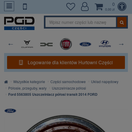
0
PrzejdzDoTresci
0,00 zł
Logowanie dla klientów Hurtowni Części
Strona
Wszystkie kategorie
Części samochodowe
Układ napędowy
główna
Półosie, przeguby, wały
Uszczelniacze półosi
Ford 5563805 Uszczelniacz półosi transit 2014 FORD