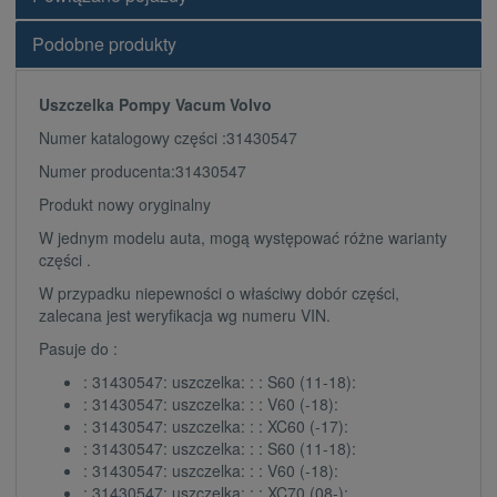
Podobne produkty
Uszczelka Pompy Vacum Volvo
Numer katalogowy części :31430547
Numer producenta:31430547
Produkt nowy oryginalny
W jednym modelu auta, mogą występować różne warianty
części .
W przypadku niepewności o właściwy dobór części,
zalecana jest weryfikacja wg numeru VIN.
Pasuje do :
: 31430547: uszczelka: : : S60 (11-18):
: 31430547: uszczelka: : : V60 (-18):
: 31430547: uszczelka: : : XC60 (-17):
: 31430547: uszczelka: : : S60 (11-18):
: 31430547: uszczelka: : : V60 (-18):
: 31430547: uszczelka: : : XC70 (08-):