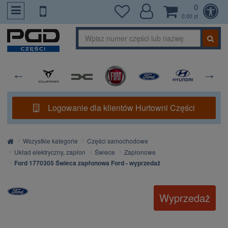
0
PrzejdzDoTresci
0,00 zł
Logowanie dla klientów Hurtowni Części
Strona
Wszystkie kategorie
Części samochodowe
główna
Układ elektryczny, zapłon
Świece
Zapłonowe
Ford 1770305 Świeca zapłonowa Ford - wyprzedaż
Wyprzedaż