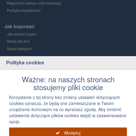
Regulamin sklepu internetowego
Polityka prywatności
Jak kupować
Jak szukać części
Strefa dla firm
Mapa kategorii
Polityka cookies
Grupa PGD i Holding 1
O grupie
Ważne: na naszych stronach
stosujemy pliki cookie
Kontakt
12 300 03 05
Korzystanie z tej strony bez zmiany ustawień dotyczących
cookies oznacza, że będą one zamieszczane w Twoim
Napisz, jak możemy Ci pomóc
urządzeniu końcowym na co wyrażasz zgodę. Aby zmienić
ustawienia dotyczące plików cookies wejdź w zaawansowane
opcje.
Akceptuj