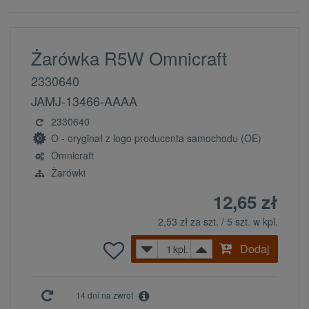
Żarówka R5W Omnicraft
2330640
JAMJ-13466-AAAA
2330640
O - oryginał z logo producenta samochodu (OE)
Omnicraft
Żarówki
12,65 zł
2,53 zł za szt. / 5 szt. w kpl.
Dodaj
kpl.
14 dni na zwrot