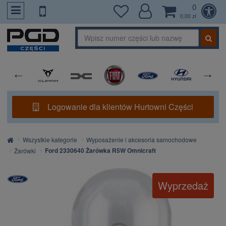
0
PrzejdzDoTresci
0,00 zł
Logowanie dla klientów Hurtowni Części
Strona
Wszystkie kategorie
Wyposażenie i akcesoria samochodowe
główna
Ford 2330640 Żarówka R5W Omnicraft
Żarówki
Wyprzedaż