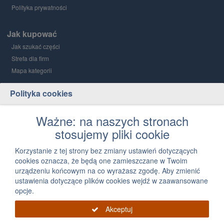
Polityka prywatności
Jak kupować
Jak szukać części
Strefa dla firm
Mapa kategorii
Polityka cookies
Grupa PGD i Holding 1
O grupie
Ważne: na naszych stronach
stosujemy pliki cookie
Kontakt
12 300 03 05
Korzystanie z tej strony bez zmiany ustawień dotyczących
cookies oznacza, że będą one zamieszczane w Twoim
Napisz, jak możemy Ci pomóc
urządzeniu końcowym na co wyrażasz zgodę. Aby zmienić
ustawienia dotyczące plików cookies wejdź w zaawansowane
opcje.
Akceptuj