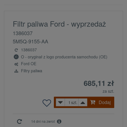
Filtr paliwa Ford - wyprzedaż
1386037
5M5Q-9155-AA
1386037
O - oryginał z logo producenta samochodu (OE)
Ford OE
Filtry paliwa
685,11 zł
za szt.
Dodaj
szt.
14 dni na zwrot