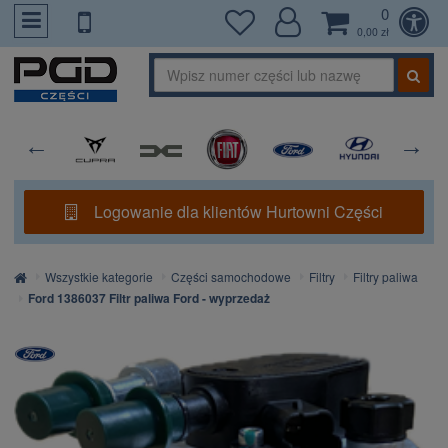
0
PrzejdzDoTresci
0,00 zł
Logowanie dla klientów Hurtowni Części
Strona
Wszystkie kategorie
Części samochodowe
Filtry
Filtry paliwa
główna
Ford 1386037 Filtr paliwa Ford - wyprzedaż