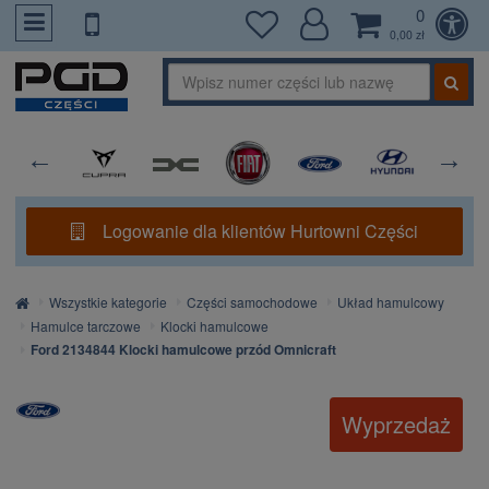
0
PrzejdzDoTresci
0,00 zł
Logowanie dla klientów Hurtowni Części
Strona
Wszystkie kategorie
Części samochodowe
Układ hamulcowy
główna
Hamulce tarczowe
Klocki hamulcowe
Ford 2134844 Klocki hamulcowe przód Omnicraft
Wyprzedaż