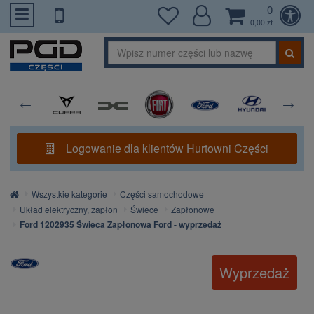
0
PrzejdzDoTresci
0,00 zł
Logowanie dla klientów Hurtowni Części
Strona
Wszystkie kategorie
Części samochodowe
główna
Układ elektryczny, zapłon
Świece
Zapłonowe
Ford 1202935 Świeca Zapłonowa Ford - wyprzedaż
Wyprzedaż