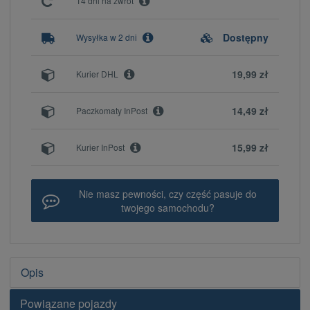
14 dni na zwrot
Dostępny
Wysyłka w 2 dni
19,99 zł
Kurier DHL
14,49 zł
Paczkomaty InPost
15,99 zł
Kurier InPost
Nie masz pewności, czy część pasuje do
twojego samochodu?
Opis
Powiązane pojazdy