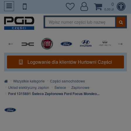
0
PrzejdzDoTresci
0,00 zł
Logowanie dla klientów Hurtowni Części
Strona
Wszystkie kategorie
Części samochodowe
główna
Układ elektryczny, zapłon
Świece
Zapłonowe
Ford 1315691 Świeca Zapłonowa Ford Focus Mondeo...